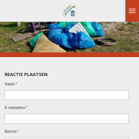
Ga
direct
naar
de
hoofdinhoud
REACTIE PLAATSEN
Naam *
E-mailadres *
Bericht *