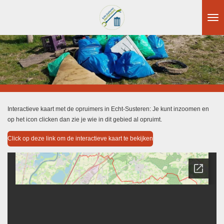
Ga
direct
naar
de
hoofdinhoud
Interactieve kaart met de opruimers in Echt-Susteren: Je kunt inzoomen en
op het icon clicken dan zie je wie in dit gebied al opruimt.
Click op deze link om de interactieve kaart te bekijken